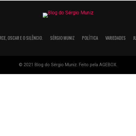
RCE, OSCAR E O SILÊNCIO.
SÉRGIO MUNIZ
POLÍTICA
VARIEDADES
J
© 2021 Blog do Sérgio Muniz. Feito pela AGEBOX.