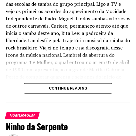
das escolas de samba do grupo principal. Ligo a TV e
vejo os primeiros acordes do aquecimento da Mocidade
Independente de Padre Miguel. Lindos sambas vitoriosos
de outros carnavais. Curioso, permaneço atento até que
inicia o samba deste ano, Rita Lee: a padroeira da
liberdade. Um desfile pela trajetória musical da rainha do
rock brasileiro. Viajei no tempo e na discografia desse
ícone da música nacional. Lembrei da abertura do
programa TV Mulher, o qual entrou no ar em 07 de abril
de 1980 com apresentação da grande Marília Gabriela.
Perto de completar quarenta e seis anos do início do
programa, tinha ele como tema de abertura a música
CONTINUE READING
“Cor de Rosa Choque”, de Rita Lee e Roberto de Carvalho.
TV Mulher foi um marco na TV brasileira que tinha
ainda Ney Gonçalves Dias como co-apresentador,
Clodovil tratando sobre moda, Ala Szerman sobre
HOMENAGEM
Educação física e Marta Suplicy sobre sexologia e
Ninho da Serpente
comportamento. Inesquecível.