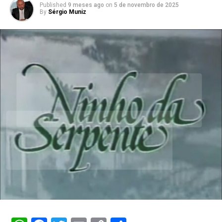
Published
9 meses ago
on
5 de novembro de 2025
By
Sérgio Muniz