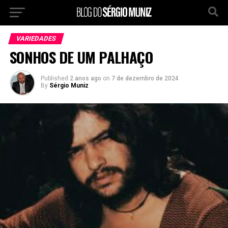
VARIEDADES
SONHOS DE UM PALHAÇO
Published
2 anos ago
on
7 de dezembro de 2024
By
Sérgio Muniz