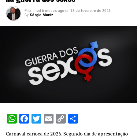
Published
6 meses ago
on
18 de fevereiro de 2026
By
Sérgio Muniz
WhatsApp
Facebook
Twitter
Email
Copy
Share
Link
Carnaval carioca de 2026. Segundo dia de apresentação