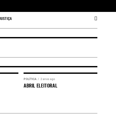
DATAR em 2026:
JUSTIÇA
?
FEITO, MAS
POLÍTICA
2 anos ago
ABRIL ELEITORAL