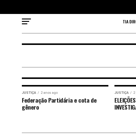
TIA DIR
HOMENAGEM
4 meses ago
Tia Dirce, Oscar e o silêncio
POLÍTICA
6 meses ago
Brothers in Arms
JUSTIÇA
2 anos ago
JUSTIÇA
2
Federação Partidária e cota de
ELEIÇÕES
gênero
INVESTI