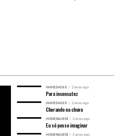
VARIEDADES
2 anos ago
Pura insensatez
VARIEDADES
2 anos ago
Chorando na chuva
HOMENAGEM
2 anos ago
Eu só posso imaginar
HOMENAGEM
2 anos ago