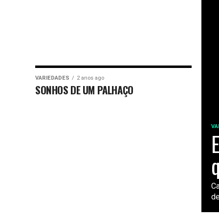
VARIEDADES
2 anos ago
SONHOS DE UM PALHAÇO
VA
E
q
Ca
de