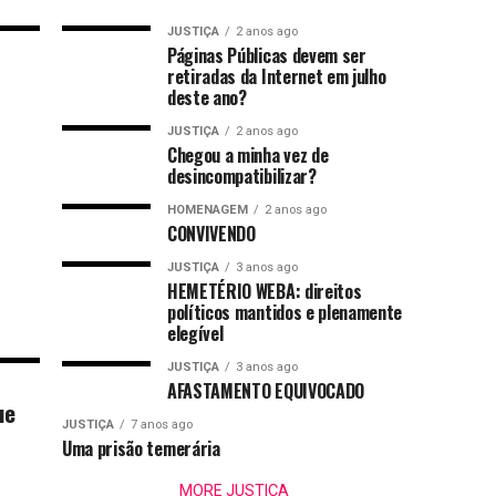
JUSTIÇA
2 anos ago
Páginas Públicas devem ser
retiradas da Internet em julho
deste ano?
JUSTIÇA
2 anos ago
Chegou a minha vez de
desincompatibilizar?
HOMENAGEM
2 anos ago
CONVIVENDO
JUSTIÇA
3 anos ago
HEMETÉRIO WEBA: direitos
políticos mantidos e plenamente
elegível
JUSTIÇA
3 anos ago
AFASTAMENTO EQUIVOCADO
ue
JUSTIÇA
7 anos ago
Uma prisão temerária
MORE JUSTIÇA