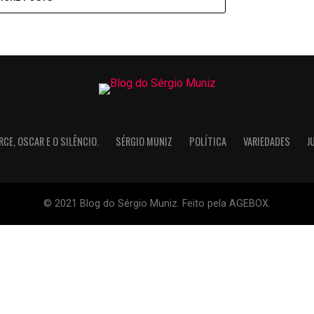
RCE, OSCAR E O SILÊNCIO.
SÉRGIO MUNIZ
POLÍTICA
VARIEDADES
J
© 2021 Blog do Sérgio Muniz. Feito pela AGEBOX.