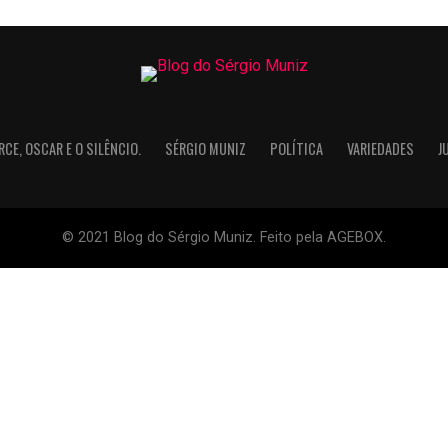
RCE, OSCAR E O SILÊNCIO.
SÉRGIO MUNIZ
POLÍTICA
VARIEDADES
J
© 2021 Blog do Sérgio Muniz. Feito pela AGEBOX.