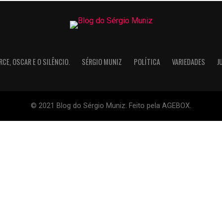
RCE, OSCAR E O SILÊNCIO.
SÉRGIO MUNIZ
POLÍTICA
VARIEDADES
J
© 2021 Blog do Sérgio Muniz. Feito pela AGEBOX.