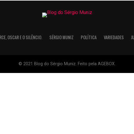
RCE, OSCAR E O SILÊNCIO.
SÉRGIO MUNIZ
POLÍTICA
VARIEDADES
J
© 2021 Blog do Sérgio Muniz. Feito pela AGEBOX.