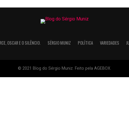
RCE, OSCAR E O SILÊNCIO.
SÉRGIO MUNIZ
POLÍTICA
VARIEDADES
J
© 2021 Blog do Sérgio Muniz. Feito pela AGEBOX.