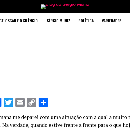
CE, OSCAR E O SILÊNCIO.
SÉRGIO MUNIZ
POLÍTICA
VARIEDADES
hatsApp
Facebook
Twitter
Email
Copy
Share
Link
mana me deparei com uma situação com a qual a muito
. Na verdade, quando estive frente a frente para o que 