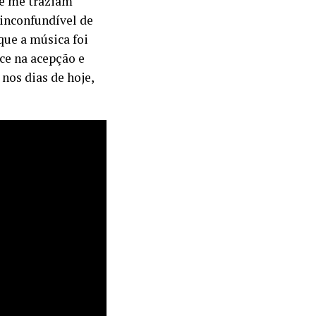
e me traziam
 inconfundível de
que a música foi
e na acepção e
os dias de hoje,