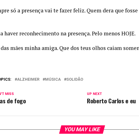
re só a presença vai te fazer feliz. Quem dera que foss
a haver reconhecimento na presença. Pelo menos HOJE.
a das mães minha amiga. Que dos teus olhos caiam somen
OPICS:
ALZHEIMER
MÚSICA
SOLIDÃO
'T MISS
UP NEXT
as de fogo
Roberto Carlos e eu
YOU MAY LIKE