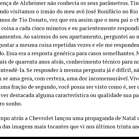
nça de Alzheimer não conhecia os seus parâmetros. Tin
ndo visitamos o irmão do meu avô José Bonifácio no Rio 
os de Tio Donato, vez que era assim que o meu pai o ch
coisa a cada cinco minutos e eu pacientemente respondi
amentos. Ao sairmos do seu apartamento, perguntei ao m
guntar a mesma coisa repetidas vezes e ele me respondeu 
o. Essa era a resposta genérica para casos semelhantes. N
ais de quarenta anos atrás, conhecimento técnico para 
tendê-la. Se responder à mesma pergunta já é difícil, n
 se ama gera, com certeza, uma dor incomensurável. Viv
 uma fração de segundo, você possa ser visto como é, ser
ver destacada alguma característica ou qualidade sua pa
ro sonho.
mpo atrás a Chevrolet lançou uma propaganda de Natal 
a das imagens mais tocantes que vi nos últimos trinta an