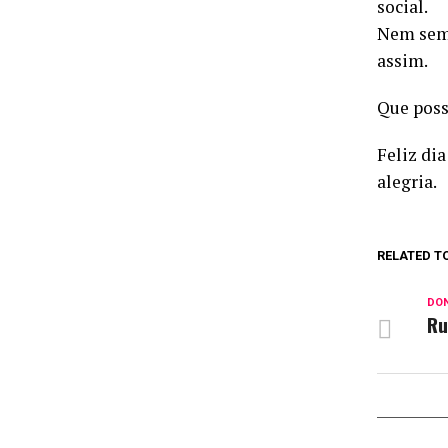
social.
Nem semp
assim.
Que poss
Feliz di
alegria.
RELATED T
DON
Ru