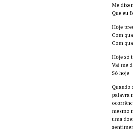
Me dizen
Que eu f
Hoje pre
Com qua
Com qual
Hoje só 
Vai me de
Só hoje
Quando o
palavra 
ocorrênc
mesmo na
uma doen
sentimen