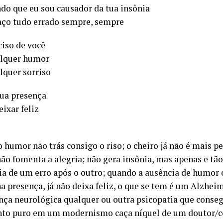
do que eu sou causador da tua insônia
aço tudo errado sempre, sempre
ciso de você
lquer humor
quer sorriso
tua presença
ixar feliz
 humor não trás consigo o riso; o cheiro já não é mais pe
não fomenta a alegria; não gera insônia, mas apenas e tã
ia de um erro após o outro; quando a ausência de humor 
 presença, já não deixa feliz, o que se tem é um Alzhei
ça neurológica qualquer ou outra psicopatia que conse
to puro em um modernismo caça níquel de um doutor/c