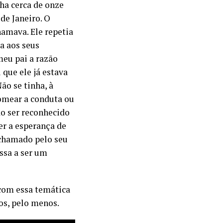
ha cerca de onze
de Janeiro. O
amava. Ele repetia
a aos seus
eu pai a razão
que ele já estava
ão se tinha, à
nomear a conduta ou
ão ser reconhecido
er a esperança de
 chamado pelo seu
ssa a ser um
com essa temática
os, pelo menos.