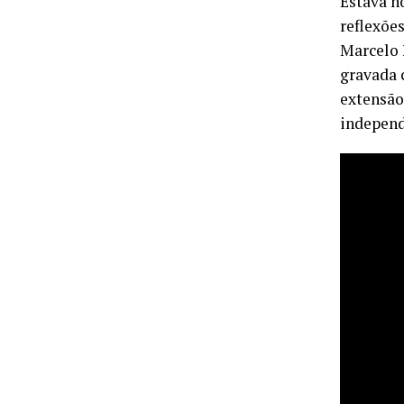
Estava h
reflexõe
Marcelo 
gravada 
extensão
independ