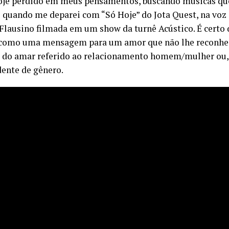
oje perdido em meus pensamentos, buscando músicas qu
s quando me deparei com “Só Hoje” do Jota Quest, na voz
Flausino filmada em um show da turnê Acústico. É certo 
como uma mensagem para um amor que não lhe reconhec
 do amar referido ao relacionamento homem/mulher ou, n
ente de gênero.