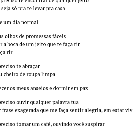
preciso te encontrar de qualquer jeito
eja só pra te levar pra casa
e um dia normal
us olhos de promessas fáceis
ar a boca de um jeito que te faça rir
ça rir
reciso te abraçar
eu cheiro de roupa limpa
ecer os meus anseios e dormir em paz
preciso ouvir qualquer palavra tua
 frase exagerada que me faça sentir alegria, em estar vi
preciso tomar um café, ouvindo você suspirar