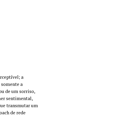
rceptível; a
o somente a
ou de um sorriso,
mer sentimental,
gue transmutar um
oach de rede