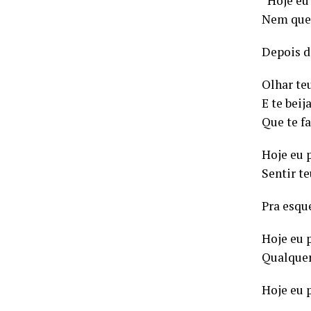
“Hoje eu 
Nem que s
Depois d
Olhar te
E te beij
Que te fa
Hoje eu p
Sentir t
Pra esqu
Hoje eu 
Qualquer
Hoje eu 