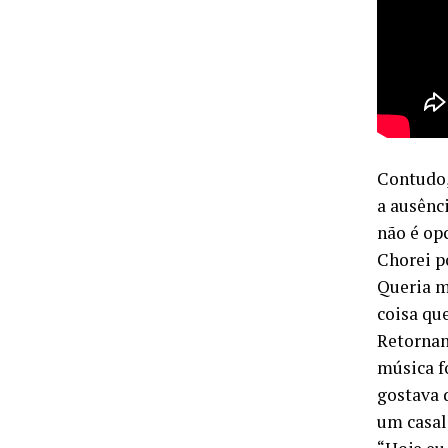
Contudo,
a ausênc
não é op
Chorei p
Queria m
coisa qu
Retornan
música f
gostava 
um casal