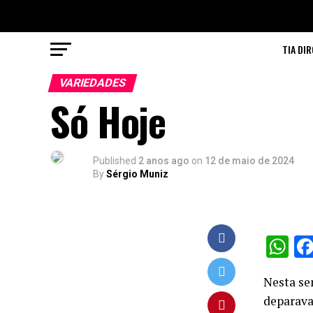
TIA DIR
VARIEDADES
Só Hoje
Published
2 anos ago
on
12 de maio de 2024
By
Sérgio Muniz
W
Nesta se
deparava