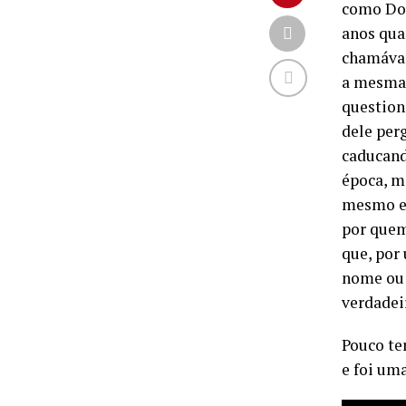
como Doe
anos qua
chamávam
a mesma 
question
dele per
caducand
época, m
mesmo en
por quem
que, por
nome ou 
verdadei
Pouco te
e foi um