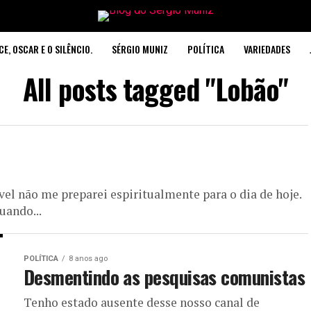
CE, OSCAR E O SILÊNCIO.
SÉRGIO MUNIZ
POLÍTICA
VARIEDADES
All posts tagged "Lobão"
el não me preparei espiritualmente para o dia de hoje.
uando...
POLÍTICA
8 anos ago
Desmentindo as pesquisas comunistas
Tenho estado ausente desse nosso canal de