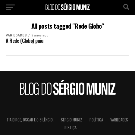
All posts tagged "Rede Globo"
VARIEDADES
9 anos ago
A Rede (Globo) puiu
TIA DIRCE, OSCAR E O SILÊNCIO.
SÉRGIO MUNIZ
POLÍTICA
VARIEDADES
JUSTIÇA