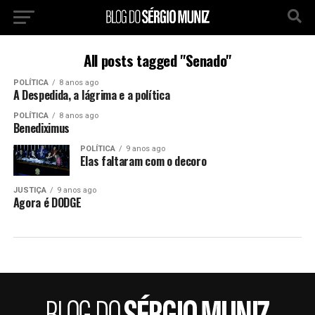
All posts tagged "Senado"
POLÍTICA
8 anos ago
A Despedida, a lágrima e a política
POLÍTICA
8 anos ago
Benediximus
POLÍTICA
9 anos ago
Elas faltaram com o decoro
JUSTIÇA
9 anos ago
Agora é DODGE