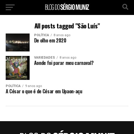
All posts tagged "São Luís"
POLÍTICA
8 anos ago
De olho em 2020
VARIEDADES
8 anos ago
Aonde foi parar meu carnaval?
POLÍTICA
9 anos ago
A César o que é de César em Upaon-açu