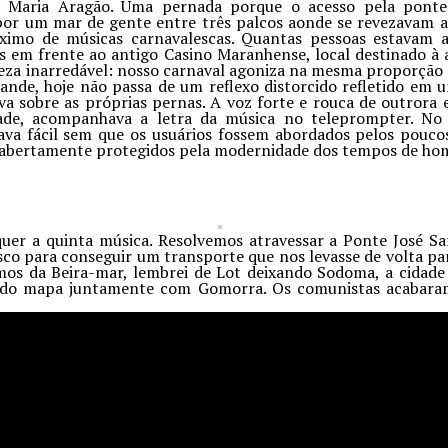
a Maria Aragão. Uma pernada porque o acesso pela ponte
por um mar de gente entre três palcos aonde se revezavam a
ximo de músicas carnavalescas. Quantas pessoas estavam al
 em frente ao antigo Casino Maranhense, local destinado à 
eza inarredável: nosso carnaval agoniza na mesma proporção d
rande, hoje não passa de um reflexo distorcido refletido em
va sobre as próprias pernas. A voz forte e rouca de outrora
ade, acompanhava a letra da música no teleprompter. No 
a fácil sem que os usuários fossem abordados pelos poucos 
 abertamente protegidos pela modernidade dos tempos de hom
er a quinta música. Resolvemos atravessar a Ponte José S
sco para conseguir um transporte que nos levasse de volta p
mos da Beira-mar, lembrei de Lot deixando Sodoma, a cidade
da do mapa juntamente com Gomorra. Os comunistas acabara