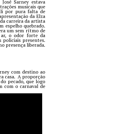
 José Sarney estava
trações musicais que
i por pura falta de
apresentação da Elza
a carreira da artista
 um espelho quebrado.
 era um sem rítmo de
ar, o odor forte da
policiais presentes.
o presença liberada.
arney com destino ao
ara casa. A proporção
 do pecado, que logo
m com o carnaval de