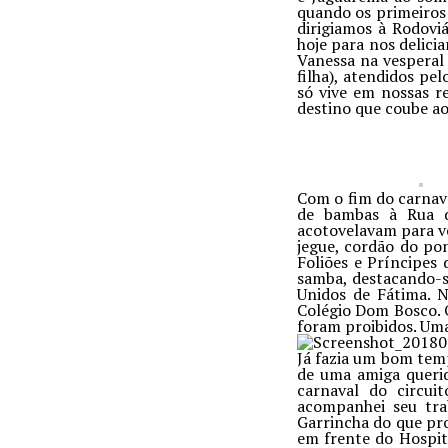
quando os primeiros 
dirigiamos à Rodovi
hoje para nos delici
Vanessa na vesperal 
filha), atendidos p
só vive em nossas r
destino que coube ao
Com o fim do carnava
de bambas à Rua d
acotovelavam para ve
jegue, cordão do po
Foliões e Príncipe
samba, destacando-s
Unidos de Fátima. 
Colégio Dom Bosco. 
foram proibidos. Uma
Já fazia um bom temp
de uma amiga querid
carnaval do circui
acompanhei seu tra
Garrincha do que pro
em frente do Hospit