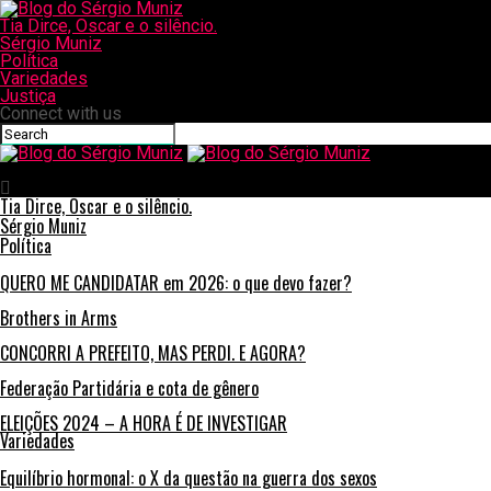
Tia Dirce, Oscar e o silêncio.
Sérgio Muniz
Política
Variedades
Justiça
Connect with us
Blog do Sérgio Muniz
Tia Dirce, Oscar e o silêncio.
Sérgio Muniz
Política
QUERO ME CANDIDATAR em 2026: o que devo fazer?
Brothers in Arms
CONCORRI A PREFEITO, MAS PERDI. E AGORA?
Federação Partidária e cota de gênero
ELEIÇÕES 2024 – A HORA É DE INVESTIGAR
Variedades
Equilíbrio hormonal: o X da questão na guerra dos sexos