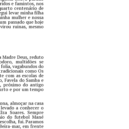
ridos e famintos, nos
quarto centenário de
gui levar minha filha
 minha mulher e nossa
 um passado que hoje
 virou ruinas, mesmo
Da Madre Deus, reduto
doro, multidões se
 folia, vagabundos do
tradicionais como Os
e com as escolas de
o, Favela do Samba e
, próximo do antigo
furto e por um tempo
rona, almoçar na casa
 levado a conhecer o
Elza Soares. Sempre
nio do futebol Mané
escolha, fui. Paramos
Beira-mar, em frente