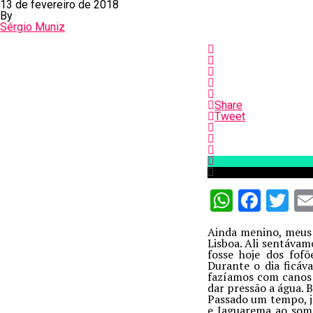
13 de fevereiro de 2018
By
Sérgio Muniz
Share
Tweet
WhatsA
Face
Tw
Ainda menino, meus 
Lisboa. Ali sentáva
fosse hoje dos fof
Durante o dia ficáv
fazíamos com canos 
dar pressão a água. 
Passado um tempo, já
e Jaguarema ao som