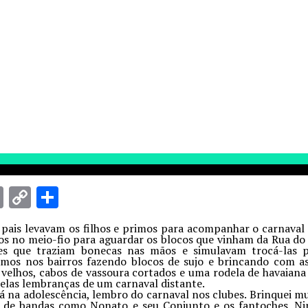
pp
book
itter
Email
Copy
Share
Link
pais levavam os filhos e primos para acompanhar o carnaval 
mos no meio-fio para aguardar os blocos que vinham da Rua do
ões que traziam bonecas nas mãos e simulavam trocá-las p
amos nos bairros fazendo blocos de sujo e brincando com 
velhos, cabos de vassoura cortados e uma rodela de havaiana
Belas lembranças de um carnaval distante.
 na adolescência, lembro do carnaval nos clubes. Brinquei mu
 de bandas como Nonato e seu Conjunto e os fantoches. Ni