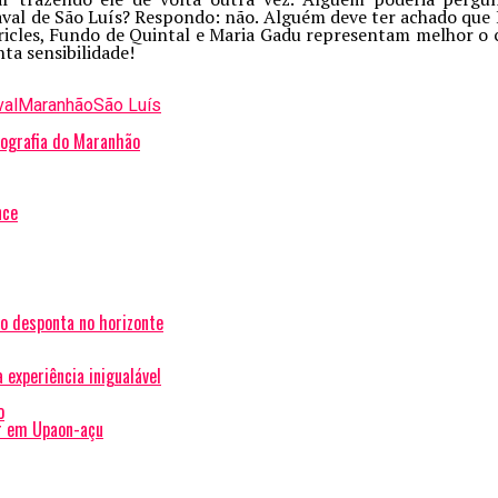
val de São Luís? Respondo: não. Alguém deve ter achado que E
icles, Fundo de Quintal e Maria Gadu representam melhor o
ta sensibilidade!
val
Maranhão
São Luís
eografia do Maranhão
nce
o desponta no horizonte
 experiência inigualável
o
ar em Upaon-açu