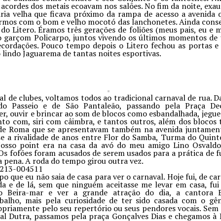
acordes dos metais ecoavam nos salões. No fim da noite, exau
ária velha que ficava próximo da rampa de acesso a avenida 
armos com o bom e velho mocotó das lanchonetes. Ainda conse
do Litero. Éramos três gerações de foliões (meus pais, eu e
elo garçom Policarpo, juntos vivendo os últimos momentos de
ecordações. Pouco tempo depois o Litero fechou as portas e
 lindo Jaguarema de tantas noites esportivas.
l de clubes, voltamos todos ao tradicional carnaval de rua. 
o Passeio e de São Pantaleão, passando pela Praça Deo
r, ouvir e brincar ao som de blocos como esbandalhada, jegue
nto com, siri com câimbra, e tantos outros, além dos blocos 
s de Roma que se apresentavam também na avenida juntament
e a rivalidade de anos entre Flor do Samba, Turma do Quint
Nosso point era na casa da avó do meu amigo Lino Osvaldo
Os fofões foram acusados de serem usados para a prática de 
 pena. A roda do tempo girou outra vez.
o que eu não saia de casa para ver o carnaval. Hoje fui, de ca
a e de lá, sem que ninguém aceitasse me levar em casa, fui
to Beira-mar e ver a grande atração do dia, a cantora 
balho, mais pela curiosidade de ter sido casada com o gê
priamente pelo seu repertório ou seus pendores vocais. Sem 
al Dutra, passamos pela praça Gonçalves Dias e chegamos à 