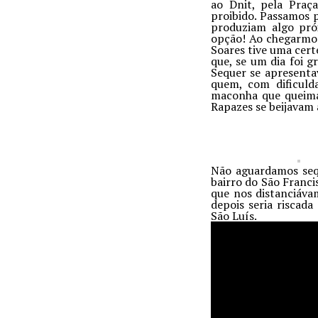
ao Dnit, pela Praç
proibido. Passamos 
produziam algo pró
opção! Ao chegarmos
Soares tive uma cert
que, se um dia foi g
Sequer se apresenta
quem, com dificuld
maconha que queimav
Rapazes se beijavam
Não aguardamos sequ
bairro do São Franci
que nos distanciáva
depois seria risca
São Luís.