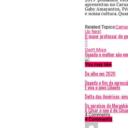
apresentou no Carna
Gaby Amarantos, Pér
e nossa cultura. Quan
Related Topics:
Carna
Up Next
O maior professor de g
Don't Miss
Quando o melhor não ve
You may like
De olho em 2020
Quando o fim da opressã
E viva o povo Libanês
Delta das Américas: uma
Os paraísos do Maranhã
A César o que é de Cés
4 Comments
4 Comments