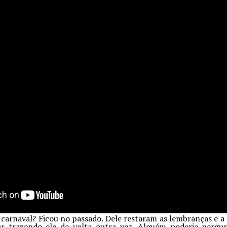
 carnaval? Ficou no passado. Dele restaram as lembranças e a
r trazendo ele de volta outra vez. Alguém poderia pergun