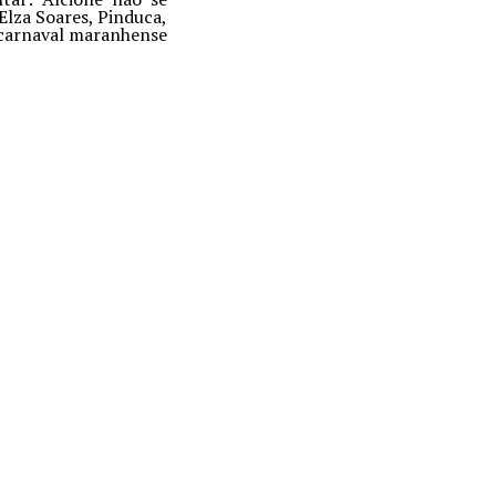
lza Soares, Pinduca,
 carnaval maranhense