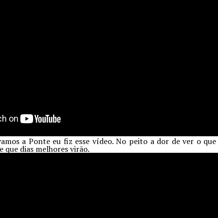
amos a Ponte eu fiz esse vídeo. No peito a dor de ver o que
 que dias melhores virão.