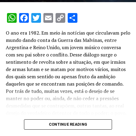
Exército e da Aeronáutica; comandantes do Exército,
Marinha e Aeronáutica; e, ainda, o diretor-geral do
WhatsApp
Facebook
Twitter
Email
Copy
Share
Departamento de Polícia Federal.
Link
O ano era 1982. Em meio às notícias que circulavam pelo
O mesmo prazo de seis meses vale para dirigentes de
mundo dando conta da Guerra das Malvinas, entre
algumas empresas, como por exemplo, presidentes,
Argentina e Reino Unido, um jovem músico conversa
diretores e superintendentes de autarquias, empresas
com seu pai sobre o conflito. Desse diálogo surge o
públicas, sociedades de economia mista e fundações
sentimento de revolta sobre a situação, em que irmãos
públicas e as mantidas pelo poder público; cargo de
de armas lutam e se matam por motivos vários, muitos
direção nas empresas que podem influir na economia
dos quais sem sentido ou apenas fruto da ambição
nacional; controladores de empresas com condições
daqueles que se encontram nas posições de comando.
monopolísticas, que devem comprovar o afastamento
Por trás de tudo, muitas vezes, está o desejo de se
ou a transferência do controle societário à Justiça
manter no poder ou, ainda, de não ceder a pressões
Eleitoral; presidente de sociedades com objetivos
desmedidas que se contrapõem, outras tantas, ao real
exclusivos de operações financeiras e façam
desejo do verdadeiro detentor de todo o poder: o povo.
publicamente apelo à poupança e ao crédito; e de
pessoas jurídicas ou empresa que mantenha contrato de
CONTINUE READING
Desde que o mundo é mundo que os conflitos de ideias
execução de obras, de prestação de serviços ou de
ou valores entre dirigentes de grupos sociais conduzem