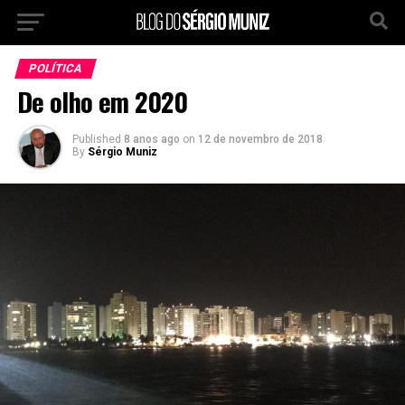
POLÍTICA
De olho em 2020
Published
8 anos ago
on
12 de novembro de 2018
By
Sérgio Muniz