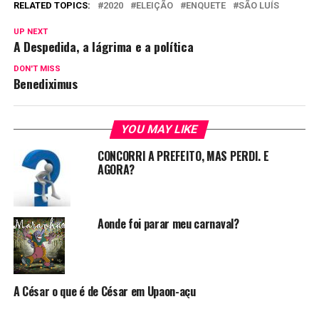
RELATED TOPICS:
2020
ELEIÇÃO
ENQUETE
SÃO LUÍS
UP NEXT
A Despedida, a lágrima e a política
DON'T MISS
Benediximus
YOU MAY LIKE
CONCORRI A PREFEITO, MAS PERDI. E
AGORA?
Aonde foi parar meu carnaval?
A César o que é de César em Upaon-açu