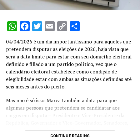
WhatsApp
Facebook
Twitter
Email
Copy
Share
Link
04/04/2026 é um dia importantíssimo para aqueles que
pretendem disputar as eleições de 2026, haja vista que
será a data limite para estar com seu domicílio eleitoral
definido e filiado a um partido político, vez que o
calendário eleitoral estabelece como condição de
elegibilidade estar com ambas as situações definidas até
seis meses antes do pleito.
Mas não é só isso. Marca também a data para que
algumas pessoas que pretendem se candidatar aos
cargos em disputa – Presidente e Vice-Presidente da
República, Governador e Vice-Governador, Senadores,
Deputados Federais e Estaduais – se
CONTINUE READING
desencompatibilizem do serviço público. Assim, para