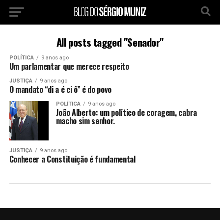
All posts tagged "Senador"
POLÍTICA
9 anos ago
Um parlamentar que merece respeito
JUSTIÇA
9 anos ago
O mandato “di a é ci ô” é do povo
POLÍTICA
9 anos ago
João Alberto: um político de coragem, cabra
macho sim senhor.
JUSTIÇA
9 anos ago
Conhecer a Constituição é fundamental