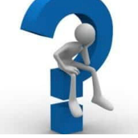
de nomeação pelo presidente da República, sujeito à
aprovação prévia do Senado Federal.
Candidatos com cargos ligados à segurança pública
também precisam deixar as funções seis meses antes do
pleito. São eles, os chefe do Estado-Maior das Forças
Armadas; chefes do Estado-Maior da Marinha, do
Exército e da Aeronáutica; comandantes do Exército,
Marinha e Aeronáutica; e, ainda, o diretor-geral do
Departamento de Polícia Federal.
O mesmo prazo de seis meses vale para dirigentes de
algumas empresas, como por exemplo, presidentes,
diretores e superintendentes de autarquias, empresas
públicas, sociedades de economia mista e fundações
públicas e as mantidas pelo poder público; cargo de
direção nas empresas que podem influir na economia
nacional; controladores de empresas com condições
monopolísticas, que devem comprovar o afastamento