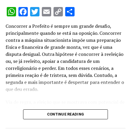
ou a transferência do controle societário à Justiça
WhatsApp
Facebook
Twitter
Email
Copy
Share
Eleitoral; presidente de sociedades com objetivos
exclusivos de operações financeiras e façam
Link
publicamente apelo à poupança e ao crédito; e de
Concorrer a Prefeito é sempre um grande desafio,
pessoas jurídicas ou empresa que mantenha contrato de
principalmente quando se está na oposição. Concorrer
execução de obras, de prestação de serviços ou de
contra a máquina situacionista impõe uma preparação
fornecimento de bens com órgão do Poder Público.
física e financeira de grande monta, vez que é uma
disputa desigual. Outra hipótese é concorrer à reeleição
Já candidatos que ocupam cargo de direção em
ou, se já reeleito, apoiar a candidatura de um
entidades mantidas por contribuições impostas pelo
correligionário e perder. Em todos esses cenários, a
poder público ou com recursos arrecadados e
primeira reação é de tristeza, sem dúvida. Contudo, a
repassados pela Previdência Social precisam deixar a
segunda e mais importante é despertar para entender o
função somente em junho, quatro meses, portanto,
que deu errado.
antes das eleições.
Via de regra, a eleição que se mostrava com potencial de
Por outro lado, em julho deverão se afastar Servidores
vitória é perdida na última semana que antecede ao
públicos em geral, da União, Estados e Municípios, vez
CONTINUE READING
pleito. Quando não, da véspera até o encerramento da
que estaremos apenas a três meses antes do pleito.
votação. Refiro-me ao fenômeno que ocorre sempre de
quatro em quatro anos caracterizado pelo surgimento,