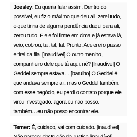
Joesley
: Eu queria falar assim. Dentro do
possível, eu fiz o máximo que deu ali, zerei tudo,
o que tinha de alguma pendência daqui para ali,
zerou tudo. E ele foi firme em cima e já estava lá,
veio, cobrou, tal, tal, tal. Pronto. Acelerei o passo
e tirei da fila. [Inaudível] O outro menino,
companheiro dele que tá aqui, né? [Inaudível] O
Geddel sempre estava… [barulho] O Geddel é
que andava sempre ali, mas o Geddel também,
com esse negócio, eu perdi o contato porque ele
virou investigado, agora eu não posso,
também…eu não posso encontrar ele.
Temer:
É, cuidado, vai com cuidado. [inaudível]
Não parecer obstrução da Justiça [inaudível].