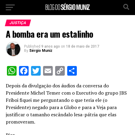
JUSTIÇA
A bomba era um estalinho
Published
9 anos ago
on
18 de maio de 2017
By
Sérgio Muniz
WhatsApp
Facebook
Twitter
Email
Copy
Share
Link
Depois da divulgação dos áudios da conversa do
Presidente Michel Temer com o Executivo do grupo JBS
Friboi fiquei me perguntando o que teria ele (o
Presidente) negado para a Globo e para a Veja para
justificar o tamanho escândalo lesa-pátria que elas
promoveram.