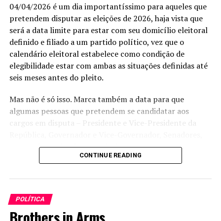
04/04/2026 é um dia importantíssimo para aqueles que
pretendem disputar as eleições de 2026, haja vista que
será a data limite para estar com seu domicílio eleitoral
definido e filiado a um partido político, vez que o
calendário eleitoral estabelece como condição de
elegibilidade estar com ambas as situações definidas até
seis meses antes do pleito.
Mas não é só isso. Marca também a data para que
algumas pessoas que pretendem se candidatar aos
cargos em disputa – Presidente e Vice-Presidente da
República, Governador e Vice-Governador, Senadores,
Deputados Federais e Estaduais – se
CONTINUE READING
desencompatibilizem do serviço público. Assim, para
concorrer a Presidente e Vice-Presidente da República
devem se desemcompatibilizar, até 04/04, os ministros
de Estado; chefes dos órgãos de assessoramento direto
POLÍTICA
da Presidência da República; chefe do Estado-Maior das
Brothers in Arms
Forças Armadas; advogado-geral da União e o consultor-