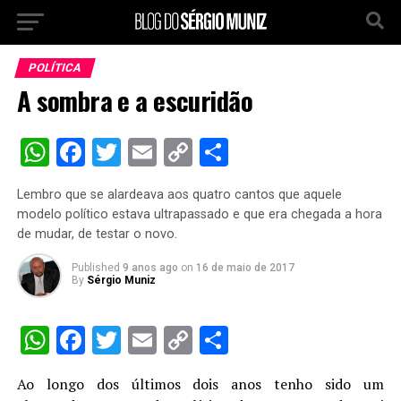
POLÍTICA
A sombra e a escuridão
WhatsApp
Facebook
Twitter
Email
Copy
Share
Link
Lembro que se alardeava aos quatro cantos que aquele
modelo político estava ultrapassado e que era chegada a hora
de mudar, de testar o novo.
Published
9 anos ago
on
16 de maio de 2017
By
Sérgio Muniz
WhatsApp
Facebook
Twitter
Email
Copy
Share
Link
Ao longo dos últimos dois anos tenho sido um