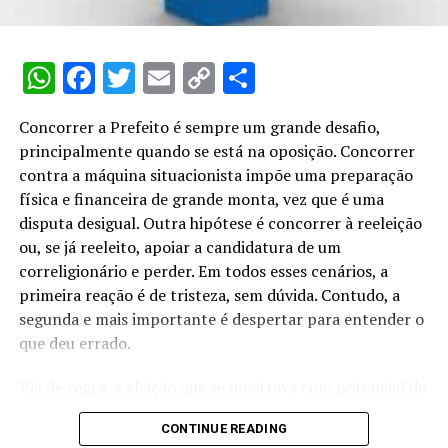
nacional; controladores de empresas com condições
monopolísticas, que devem comprovar o afastamento
ou a transferência do controle societário à Justiça
WhatsApp
Facebook
Twitter
Email
Copy
Share
Eleitoral; presidente de sociedades com objetivos
exclusivos de operações financeiras e façam
Link
publicamente apelo à poupança e ao crédito; e de
Concorrer a Prefeito é sempre um grande desafio,
pessoas jurídicas ou empresa que mantenha contrato de
principalmente quando se está na oposição. Concorrer
execução de obras, de prestação de serviços ou de
contra a máquina situacionista impõe uma preparação
fornecimento de bens com órgão do Poder Público.
física e financeira de grande monta, vez que é uma
disputa desigual. Outra hipótese é concorrer à reeleição
Já candidatos que ocupam cargo de direção em
ou, se já reeleito, apoiar a candidatura de um
entidades mantidas por contribuições impostas pelo
correligionário e perder. Em todos esses cenários, a
poder público ou com recursos arrecadados e
primeira reação é de tristeza, sem dúvida. Contudo, a
repassados pela Previdência Social precisam deixar a
segunda e mais importante é despertar para entender o
função somente em junho, quatro meses, portanto,
que deu errado.
antes das eleições.
Via de regra, a eleição que se mostrava com potencial de
Por outro lado, em julho deverão se afastar Servidores
vitória é perdida na última semana que antecede ao
públicos em geral, da União, Estados e Municípios, vez
CONTINUE READING
pleito. Quando não, da véspera até o encerramento da