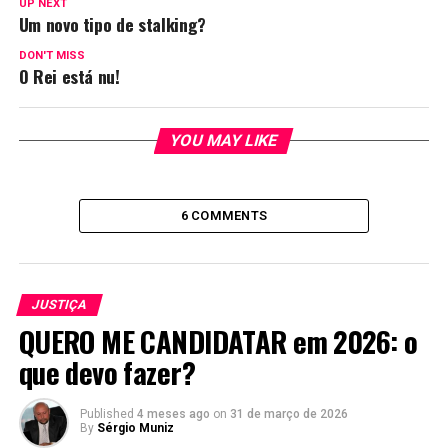
UP NEXT
Um novo tipo de stalking?
DON'T MISS
O Rei está nu!
YOU MAY LIKE
6 COMMENTS
JUSTIÇA
QUERO ME CANDIDATAR em 2026: o
que devo fazer?
Published
4 meses ago
on
31 de março de 2026
By
Sérgio Muniz