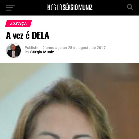
JUSTIÇA
A vez é DELA
Published
9 anos ago
on
28 de agosto de 2017
By
Sérgio Muniz