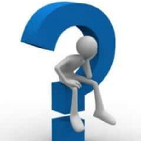
secretários federais dos ministérios e as pessoas que
ocupem cargos equivalentes; e, por fim, cargo ou função
de nomeação pelo presidente da República, sujeito à
aprovação prévia do Senado Federal.
Candidatos com cargos ligados à segurança pública
também precisam deixar as funções seis meses antes do
pleito. São eles, os chefe do Estado-Maior das Forças
Armadas; chefes do Estado-Maior da Marinha, do
Exército e da Aeronáutica; comandantes do Exército,
Marinha e Aeronáutica; e, ainda, o diretor-geral do
Departamento de Polícia Federal.
O mesmo prazo de seis meses vale para dirigentes de
algumas empresas, como por exemplo, presidentes,
diretores e superintendentes de autarquias, empresas
públicas, sociedades de economia mista e fundações
públicas e as mantidas pelo poder público; cargo de
direção nas empresas que podem influir na economia