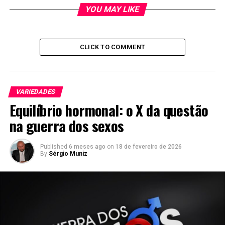
YOU MAY LIKE
CLICK TO COMMENT
VARIEDADES
Equilíbrio hormonal: o X da questão
na guerra dos sexos
Published
6 meses ago
on
18 de fevereiro de 2026
By
Sérgio Muniz