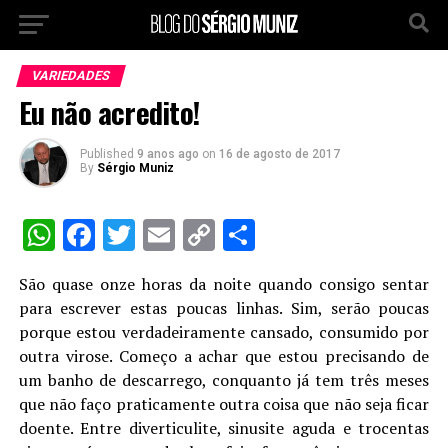
VARIEDADES
Eu não acredito!
Published
9 anos ago
on
16 de agosto de 2017
By
Sérgio Muniz
WhatsApp
Facebook
Twitter
Email
Copy
Share
Link
São quase onze horas da noite quando consigo sentar
para escrever estas poucas linhas. Sim, serão poucas
porque estou verdadeiramente cansado, consumido por
outra virose. Começo a achar que estou precisando de
um banho de descarrego, conquanto já tem três meses
que não faço praticamente outra coisa que não seja ficar
doente. Entre diverticulite, sinusite aguda e trocentas