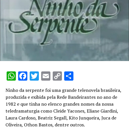
WhatsApp
Facebook
Twitter
Email
Copy
Share
Link
Ninho da serpente foi uma grande telenovela brasileira,
produzida e exibida pela Rede Bandeirantes no ano de
1982 e que tinha no elenco grandes nomes da nossa
teledramaturgia como Cleide Yacones, Eliane Giardini,
Menino de 9 anos, perto de completar os 10, não perdia
Laura Cardoso, Beatriz Segall, Kito Junqueira, Juca de
o quadro. Afinal, não se falava sobre sexo nessa época, o
Oliveira, Othon Bastos, dentre outros.