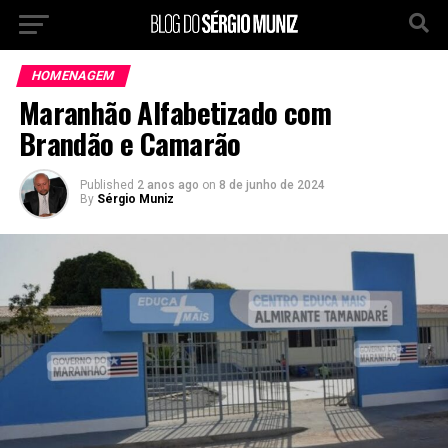
HOMENAGEM
Maranhão Alfabetizado com
Brandão e Camarão
Published
2 anos ago
on
8 de junho de 2024
By
Sérgio Muniz