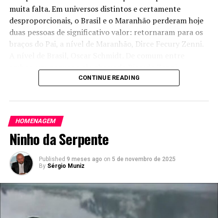
muita falta. Em universos distintos e certamente
desproporcionais, o Brasil e o Maranhão perderam hoje
duas pessoas de significativo valor: retornaram para os
braços do Pai, a nível de Maranhão, Dirce Fecury Zenni.
A nível de Brasil, Oscar Schmidt. De comum entre
ambos, um pequeno elo chamado Ricardo Zenni.
CONTINUE READING
Eu era menino quando aceitei um inesperado convite do
falecido Professor de basquete do Colégio Dom Bosco, o
inesquecível César, para treinar aquele esporte que, na
HOMENAGEM
minha vida, representava apenas uma distração até o
Ninho da Serpente
início das aulas de matemática do Professor Nascimento
Morais, ministradas no começo da noite na casa do meu
amigo Fábio Nahuz, onde hoje fica a sede da Unimed no
Published
9 meses ago
on
5 de novembro de 2025
By
Sérgio Muniz
Canto da Fabril. Talvez por ser um pouco maior que a
maioria dos meninos da época, ele achou que eu teria
possibilidade de me destacar (ledo engano: no ano
seguinte passei a me dedicar ao esporte da minha vida
que foi o futebol de salão). Na época, eu e miudinho