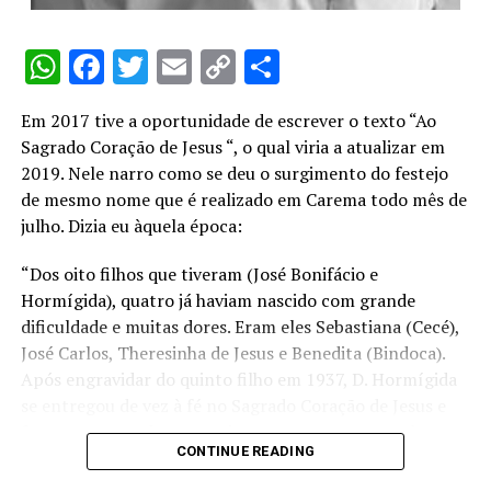
por Barbra Streisand.
brasileiros que vi jogar. Graças a Ricardo Zenni e Dr.
Mauro, eu não perdia um jogo e torcia muito pela nossa
Vocês certamente devem estar se perguntando a razão
WhatsApp
Facebook
Twitter
Email
Copy
Share
seleção. Se não ganhamos olimpíadas e Oscar sempre se
destas lembranças em novembro de 2025. Respondo:
ressentiu de ter errado o último arremesso no jogo
Link
minha mãe amava essa novela e eu aprendi, com ela, a
contra a União Soviética (teríamos vencido o jogo e o
Em 2017 tive a oportunidade de escrever o texto “Ao
ter o mesmo sentimento.
Brasil poderia ter sido o campeão olímpico, vez que essa
Sagrado Coração de Jesus “, o qual viria a atualizar em
honra coube aos soviéticos), ganhamos o jogo mais
2019. Nele narro como se deu o surgimento do festejo
Perhaps Love, espetacularmente interpretada na novela
emblemático do século XX, quando o Brasil venceu os
de mesmo nome que é realizado em Carema todo mês de
pelo seu autor, John Denver, e pelo fantástico tenor
EUA no pan-americano de Indianápolis, dentro,
julho. Dizia eu àquela época:
argentino Plácido Domingo (disponibilizo o link, mas
portanto, dos Estados Unidos, naquela que foi a primeira
este pode ser retirado pelo YouTube, porém pode ser
derrota deles em finais. Lembro como se fosse hoje da
“Dos oito filhos que tiveram (José Bonifácio e
acessado digitando o nome da música e pedindo para ser
narração de Luciano do Vale, de Marcel sambando meio
Hormígida), quatro já haviam nascido com grande
a traduzida), traz uma mensagem linda de amor e
sem jeito após mais um ponto e de Oscar chorrando no
dificuldade e muitas dores. Eram eles Sebastiana (Cecé),
saudade. Segundo a inteligência artificial, “A letra de
final da partida. Inesquecível.
José Carlos, Theresinha de Jesus e Benedita (Bindoca).
“Perhaps Love” fala sobre as várias facetas do amor,
Após engravidar do quinto filho em 1937, D. Hormígida
descrevendo-o como um “abrigo” e um “lugar de
se entregou de vez à fé no Sagrado Coração de Jesus e
descanso” em tempos difíceis, mas também como um
fez a promessa de que se tivesse um parto normal e sem
“oceano repleto de conflitos e dor”. A canção reflete
CONTINUE READING
grandes dores, todos os anos lhe renderia homenagem
sobre os dilemas do amor, com algumas pessoas dizendo
mandando celebrar uma missa na capela que haveria de