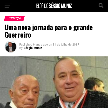
JUSTIÇA
Uma nova jornada para o grande
Guerreiro
Published
9 anos ago
on
31 de julho de 2017
By
Sérgio Muniz