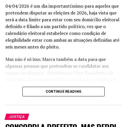
Link
04/04/2026 é um dia importantíssimo para aqueles que
pretendem disputar as eleições de 2026, haja vista que
será a data limite para estar com seu domicílio eleitoral
definido e filiado a um partido político, vez que o
calendário eleitoral estabelece como condição de
elegibilidade estar com ambas as situações definidas até
seis meses antes do pleito.
Mas não é só isso. Marca também a data para que
algumas pessoas que pretendem se candidatar aos
cargos em disputa – Presidente e Vice-Presidente da
República, Governador e Vice-Governador, Senadores,
Deputados Federais e Estaduais – se
CONTINUE READING
desencompatibilizem do serviço público. Assim, para
concorrer a Presidente e Vice-Presidente da República
devem se desemcompatibilizar, até 04/04, os ministros
de Estado; chefes dos órgãos de assessoramento direto
JUSTIÇA
da Presidência da República; chefe do Estado-Maior das
CONCORRI A PREFEITO, MAS PERDI.