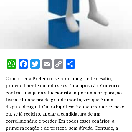
O mesmo prazo de seis meses vale para dirigentes de
algumas empresas, como por exemplo, presidentes,
diretores e superintendentes de autarquias, empresas
públicas, sociedades de economia mista e fundações
públicas e as mantidas pelo poder público; cargo de
direção nas empresas que podem influir na economia
nacional; controladores de empresas com condições
monopolísticas, que devem comprovar o afastamento
ou a transferência do controle societário à Justiça
WhatsApp
Facebook
Twitter
Email
Copy
Share
Eleitoral; presidente de sociedades com objetivos
exclusivos de operações financeiras e façam
Link
publicamente apelo à poupança e ao crédito; e de
Concorrer a Prefeito é sempre um grande desafio,
pessoas jurídicas ou empresa que mantenha contrato de
principalmente quando se está na oposição. Concorrer
execução de obras, de prestação de serviços ou de
contra a máquina situacionista impõe uma preparação
fornecimento de bens com órgão do Poder Público.
física e financeira de grande monta, vez que é uma
disputa desigual. Outra hipótese é concorrer à reeleição
Já candidatos que ocupam cargo de direção em
ou, se já reeleito, apoiar a candidatura de um
entidades mantidas por contribuições impostas pelo
correligionário e perder. Em todos esses cenários, a
poder público ou com recursos arrecadados e
primeira reação é de tristeza, sem dúvida. Contudo, a