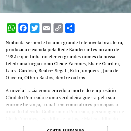
WhatsApp
Facebook
Twitter
Email
Copy
Share
Link
Ninho da serpente foi uma grande telenovela brasileira,
produzida e exibida pela Rede Bandeirantes no ano de
1982 e que tinha no elenco grandes nomes da nossa
teledramaturgia como Cleide Yacones, Eliane Giardini,
Menino de 9 anos, perto de completar os 10, não perdia
Laura Cardoso, Beatriz Segall, Kito Junqueira, Juca de
o quadro. Afinal, não se falava sobre sexo nessa época, o
Oliveira, Othon Bastos, dentre outros.
que se aprendia raramente em casa, nas ruas e, a partir
A novela trazia como enredo a morte do empresário
de então, na TV.
Cândido Penteado e uma verdadeira guerra pela sua
É dessa época um tema que me acompanhou por muito
enorme herança, a qual tem como atores principais a
tempo: a crise dos 40 anos.
irmã do falecido, Guilhermina Penteado, personagem de
Cleide Yacones, seus filhos e netos, e Mateus, filho do
Cunhou-se, tempos atrás, atribuir à crise dos 40 anos o
falecido, o qual só encontra apoio em sua tia Maria Clara
término dos casamentos. Se dizia que o homem, ao
CONTINUE READING