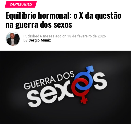
VARIEDADES
Equilíbrio hormonal: o X da questão
na guerra dos sexos
Published
6 meses ago
on
18 de fevereiro de 2026
By
Sérgio Muniz