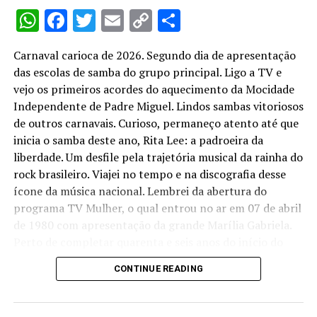
WhatsApp
Facebook
Twitter
Email
Copy
Share
Link
Carnaval carioca de 2026. Segundo dia de apresentação
das escolas de samba do grupo principal. Ligo a TV e
vejo os primeiros acordes do aquecimento da Mocidade
Independente de Padre Miguel. Lindos sambas vitoriosos
de outros carnavais. Curioso, permaneço atento até que
inicia o samba deste ano, Rita Lee: a padroeira da
liberdade. Um desfile pela trajetória musical da rainha do
rock brasileiro. Viajei no tempo e na discografia desse
ícone da música nacional. Lembrei da abertura do
programa TV Mulher, o qual entrou no ar em 07 de abril
de 1980 com apresentação da grande Marília Gabriela.
Perto de completar quarenta e seis anos do início do
programa, tinha ele como tema de abertura a música
CONTINUE READING
“Cor de Rosa Choque”, de Rita Lee e Roberto de Carvalho.
TV Mulher foi um marco na TV brasileira que tinha
ainda Ney Gonçalves Dias como co-apresentador,