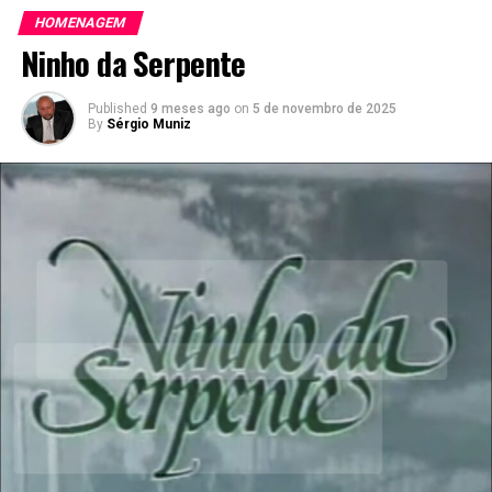
Clodovil tratando sobre moda, Ala Szerman sobre
HOMENAGEM
Educação física e Marta Suplicy sobre sexologia e
Ninho da Serpente
comportamento. Inesquecível.
Published
9 meses ago
on
5 de novembro de 2025
By
Sérgio Muniz