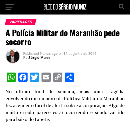
VARIEDADES
A Polícia Militar do Maranhão pede
socorro
Published
9 anos ago
on
14 de junho de 2017
By
Sérgio Muniz
WhatsApp
Facebook
Twitter
Email
Copy
Share
Link
No último final de semana, mais uma tragédia
envolvendo um membro da Política Militar do Maranhão
fez acender o farol de alerta sobre a corporação. Algo de
muito errado parece estar ocorrendo e sendo varrido
para baixo do tapete.