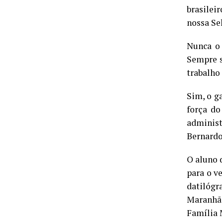
brasilei
nossa Sel
Nunca o 
Sempre s
trabalho
Sim, o g
força do
administ
Bernardo
O aluno 
para o v
datilógr
Maranhão
Família 