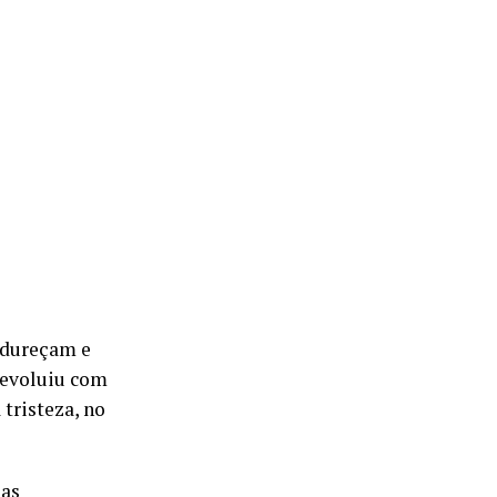
adureçam e
 evoluiu com
 tristeza, no
 as