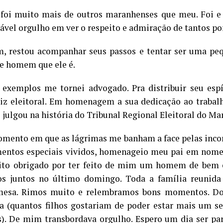
foi muito mais de outros maranhenses que meu. Foi e 
çável orgulho em ver o respeito e admiração de tantos po
, restou acompanhar seus passos e tentar ser uma p
e homem que ele é.
 exemplos me tornei advogado. Pra distribuir seu espí
uiz eleitoral. Em homenagem a sua dedicação ao trabal
 julgou na história do Tribunal Regional Eleitoral do Ma
mento em que as lágrimas me banham a face pelas inco
ntos especiais vividos, homenageio meu pai em nome 
ito obrigado por ter feito de mim um homem de bem 
os juntos no último domingo. Toda a família reunid
mesa. Rimos muito e relembramos bons momentos. Do
a (quantos filhos gostariam de poder estar mais um s
s). De mim transbordava orgulho. Espero um dia ser pa