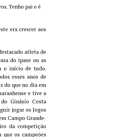
os. Tenho pai e é
ste era crescer aos
destacado atleta de
asa do ipase ou as
 o início de tudo.
dos esses anos de
iz do que no dia em
aranhense e tive a
 do Ginásio Costa
uir jogar os Jogos
iz em Campo Grande-
iro da competição
m que os campeões