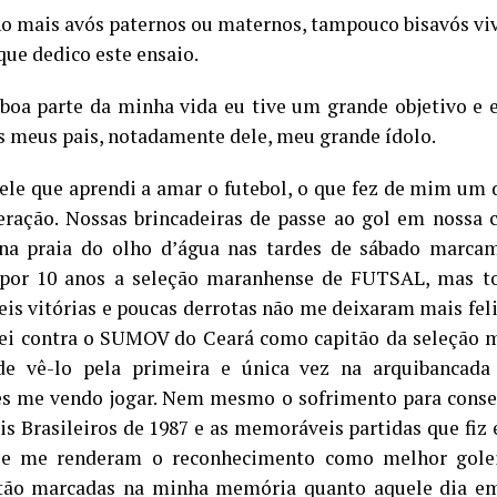
o mais avós paternos ou maternos, tampouco bisavós viv
que dedico este ensaio.
boa parte da minha vida eu tive um grande objetivo e e
s meus pais, notadamente dele, meu grande ídolo.
ele que aprendi a amar o futebol, o que fez de mim um 
ração. Nossas brincadeiras de passe ao gol em nossa c
na praia do olho d’água nas tardes de sábado marcam
 por 10 anos a seleção maranhense de FUTSAL, mas to
eis vitórias e poucas derrotas não me deixaram mais fel
ei contra o SUMOV do Ceará como capitão da seleção m
 de vê-lo pela primeira e única vez na arquibancada
s me vendo jogar. Nem mesmo o sofrimento para conseg
is Brasileiros de 1987 e as memoráveis partidas que f
e me renderam o reconhecimento como melhor gole
 tão marcadas na minha memória quanto aquele dia e