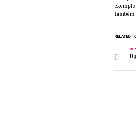
exemplo 
também b
RELATED T
DON
O 