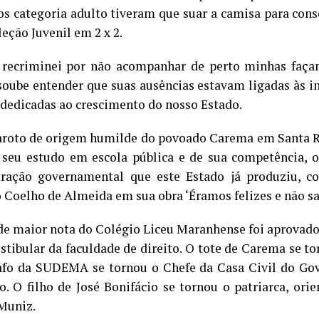
ros categoria adulto tiveram que suar a camisa para co
eção Juvenil em 2 x 2.
recriminei por não acompanhar de perto minhas façanh
oube entender que suas ausências estavam ligadas às i
 dedicadas ao crescimento do nosso Estado.
aroto de origem humilde do povoado Carema em Santa Ri
 seu estudo em escola pública e de sua competência, 
ração governamental que este Estado já produziu, c
 Coelho de Almeida em sua obra ‘Éramos felizes e não sa
de maior nota do Colégio Liceu Maranhense foi aprovad
estibular da faculdade de direito. O tote de Carema se to
afo da SUDEMA se tornou o Chefe da Casa Civil do Go
. O filho de José Bonifácio se tornou o patriarca, ori
Muniz.