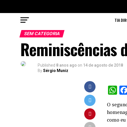
TIA DIR
SEM CATEGORIA
Reminiscências d
Published
8 anos ago
on
14 de agosto de 2018
By
Sérgio Muniz
W
O segund
homenage
como eu 