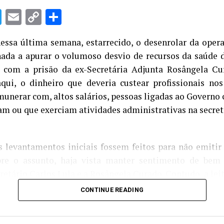
o passado ou projeto de futuro.
sApp
cebook
Twitter
Email
Copy
Share
Link
ssa última semana, estarrecido, o desenrolar da opera
nada a apurar o volumoso desvio de recursos da saúde
 com a prisão da ex-Secretária Adjunta Rosângela Cu
qui, o dinheiro que deveria custear profissionais nos
munerar com, altos salários, pessoas ligadas ao Governo
am ou que exerciam atividades administrativas na secreta
s levantamentos iniciais fossem feitos para não emitir 
bre o assunto, haja vista manter sentimento de bem
retário Carlos Lula e a Rosângela Curado. Contudo, a lei
 Juíza Federal Paula Souza Moraes, da 1. Vara maranhen
CONTINUE READING
inda que preliminar, sobre o assunto.