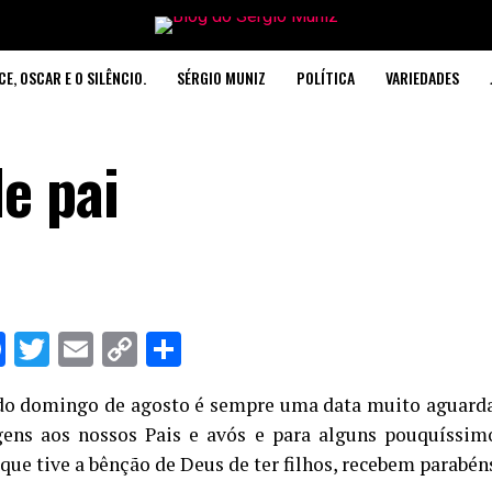
CE, OSCAR E O SILÊNCIO.
SÉRGIO MUNIZ
POLÍTICA
VARIEDADES
e pai
hatsApp
Facebook
Twitter
Email
Copy
Share
Link
o domingo de agosto é sempre uma data muito aguard
ns aos nossos Pais e avós e para alguns pouquíssimo
que tive a bênção de Deus de ter filhos, recebem parabéns