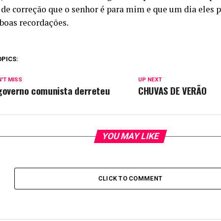
de correção que o senhor é para mim e que um dia eles 
oas recordações.
OPICS:
'T MISS
UP NEXT
governo comunista derreteu
CHUVAS DE VERÃO
YOU MAY LIKE
CLICK TO COMMENT