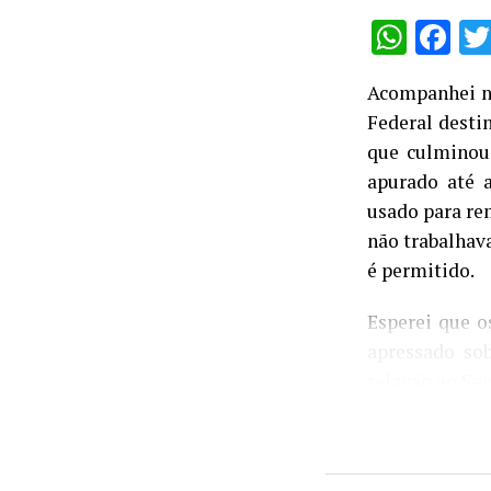
insatisfação d
What
Fa
Acompanhei ne
Federal desti
que culminou
apurado até a
usado para re
não trabalhav
é permitido.
Esperei que o
apressado so
relação ao Sec
escorreita da
uma análise, a