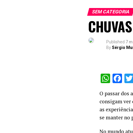
SEM CATEGORIA
CHUVAS
Published
7 m
By
Sérgio Mu
What
Fa
O passar dos 
consigam ver 
as experiência
se manter no p
No mundo atua