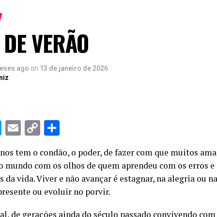
 DE VERÃO
eses ago
on
13 de janeiro de 2026
niz
sApp
cebook
Twitter
Email
Copy
Share
Link
anos tem o condão, o poder, de fazer com que muitos am
o mundo com os olhos de quem aprendeu com os erros e
s da vida. Viver e não avançar é estagnar, na alegria ou na
resente ou evoluir no porvir.
l, de gerações ainda do século passado convivendo com