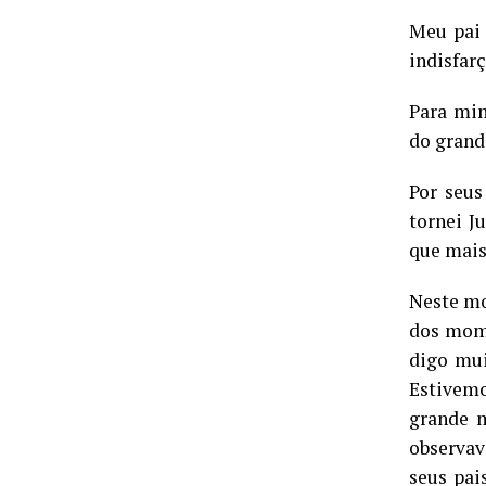
Meu pai 
indisfar
Para mim
do grand
Por seus
tornei J
que mais
Neste mo
dos mome
digo mu
Estivem
grande 
observav
seus pai