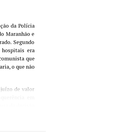
ção da Polícia
 do Maranhão e
rado. Segundo
 hospitais era
 comunista que
ria, o que não
juízo de valor
 querência em
tura da decisão
se, me permite