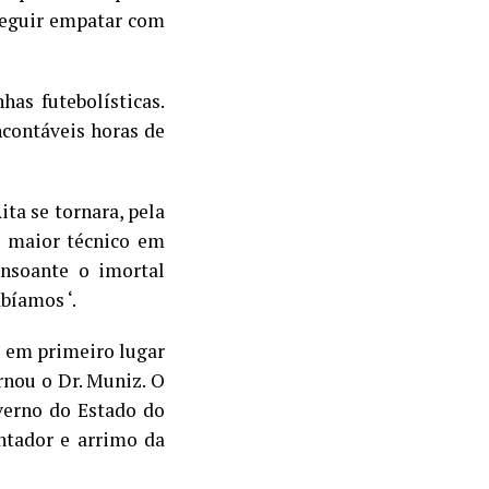
nseguir empatar com
as futebolísticas.
ncontáveis horas de
ta se tornara, pela
o maior técnico em
onsoante o imortal
bíamos ‘.
o em primeiro lugar
rnou o Dr. Muniz. O
verno do Estado do
entador e arrimo da