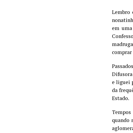
Lembro c
nonatinh
em uma 
Confesso
madrugad
comprar 
Passados
Difusora
e liguei
da frequ
Estado.
Tempos a
quando 
aglomera