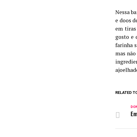
Nessa ba
e doos de
em tiras
gosto e 
farinha s
mas não 
ingredi
ajoelhad
RELATED T
DON
Em