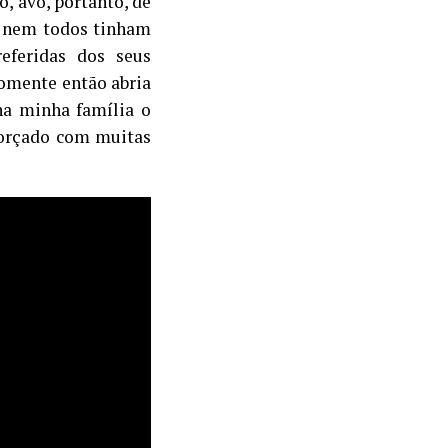
, avô, portanto, de
o nem todos tinham
referidas dos seus
somente então abria
 na minha família o
forçado com muitas