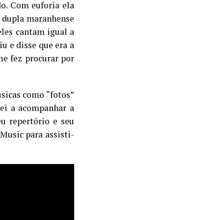
do. Com euforia ela
da dupla maranhense
eles cantam igual a
iu e disse que era a
e fez procurar por
úsicas como “fotos”
sei a acompanhar a
eu repertório e seu
Music para assisti-