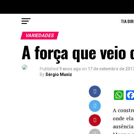
TIA DIR
VARIEDADES
A força que veio
Published
9 anos ago
on
17 de setembro de 201
By
Sérgio Muniz
W
A constr
onde ela
ausência