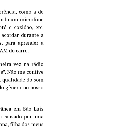
erência, como a de
lando um microfone
ó e cozidão, etc.
 acordar durante a
s, para aprender a
 AM do carro.
meira vez na rádio
e”. Não me contive
 A qualidade do som
do gênero no nosso
orânea em São Luís
a causado por uma
ana, filha dos meus