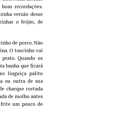
 boas recordações.
minha versão desse
inhar o feijão, de
cinho de porco. Não
ina. O toucinho vai
 prato. Quando os
Na banha que ficará
so linguiça palito
na ou outra de sua
 de charque cortada
cada de molho antes
, frite um pouco de