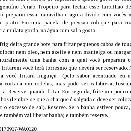
enuíno Feijão Tropeiro para fechar esse turbilhão de
ui preparar essa maravilha e agora divido com vocês 
o prato. Em uma panela de pressão coloque para coz
cia mulata gorda, na água com sal a gosto.
rigideira grande bote para fritar pequenos cubos de tou
colocar nem óleo, nem azeite e nem manteiga ou margar
naturalmente uma banha com a qual você preparará o
 fritarem você terá torresmo que deverá ser reservado. 
a você fritará linguiça (pelo sabor acentuado eu u
 cortada em rodelas, mas pode ser calabresa, tosca
cia. Reserve quando fritar. Em seguida, frite um pouco
hos (lembre-se que a charque é salgada e deve ser colo
ar o excesso de sal). Reserve. Se a banha estiver pouca
le também vai liberar banha) e também reserve.