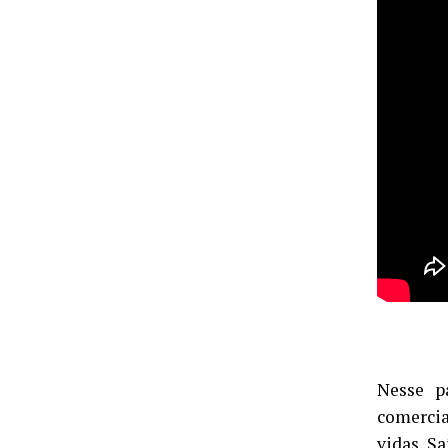
Nesse p
comerci
vidas. S