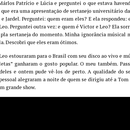
árlos Patrício e Lúcia e perguntei o que estava haven
 que era uma apresentação de sertanejo universitário 
 e Jardel. Perguntei: quem eram eles? E ela respondeu: 
Leo. Perguntei outra vez: e quem é Victor e Leo? Ela sorr
pla sertaneja do momento. Minha ignorância músical m
la. Descobri que eles eram ótimos.
 Leo estouraram para o Brasil com seu disco ao vivo e m
letas” ganharam o gosto popular. O meu também. Pas
 deles e ontem pude vê-los de perto. A qualidade do s
pessoal alegraram a noite de quem se dirigiu até a Tom 
 um grande show.