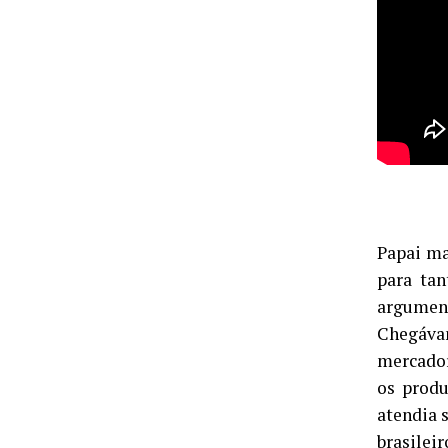
Papai ma
para tan
argument
Chegáva
mercador
os produ
atendia 
brasileir