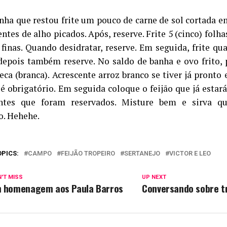
nha que restou frite um pouco de carne de sol cortada 
ntes de alho picados. Após, reserve. Frite 5 (cinco) folh
 finas. Quando desidratar, reserve. Em seguida, frite qu
depois também reserve. No saldo de banha e ovo frito,
eca (branca). Acrescente arroz branco se tiver já pronto 
é obrigatório. Em seguida coloque o feijão que já estará
entes que foram reservados. Misture bem e sirva q
o. Hehehe.
OPICS:
CAMPO
FEIJÃO TROPEIRO
SERTANEJO
VICTOR E LEO
'T MISS
UP NEXT
 homenagem aos Paula Barros
Conversando sobre t