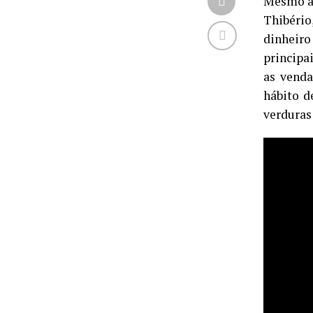
Mesmo as
Thibério
dinheiro
principa
as venda
hábito d
verduras 