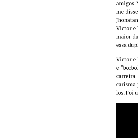
amigos M
me disse
Jhonatan
Victor e 
maior du
essa dup
Victor e
e “borbo
carreira
carisma 
los. Foi