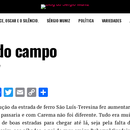
CE, OSCAR E O SILÊNCIO.
SÉRGIO MUNIZ
POLÍTICA
VARIEDADES
 do campo
7
hatsApp
Facebook
Twitter
Email
Copy
Share
Link
ução da estrada de ferro São Luís-Teresina fez aument
 passaria e com Carema não foi diferente. Tudo era muito
 de boas estradas para chegar até lá, seja pela falta d