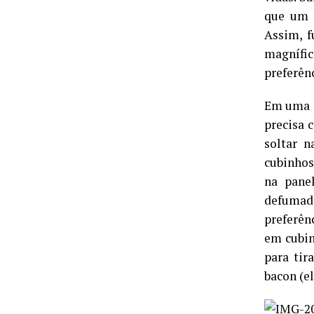
que um g
Assim, f
magnífic
preferên
Em uma f
precisa 
soltar 
cubinhos
na panel
defumada
preferên
em cubin
para tir
bacon (e