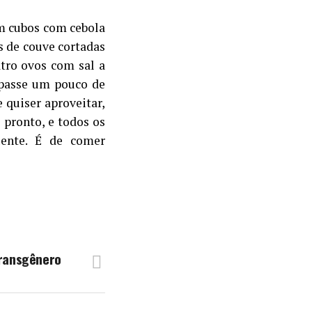
em cubos com cebola
as de couve cortadas
atro ovos com sal a
 passe um pouco de
e quiser aproveitar,
 pronto, e todos os
uente. É de comer
ransgênero