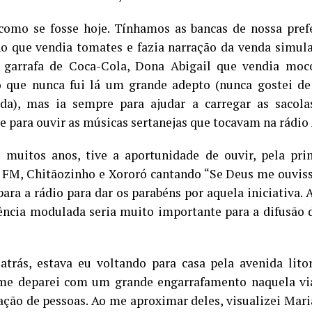
omo se fosse hoje. Tínhamos as bancas de nossa pref
o que vendia tomates e fazia narração da venda simu
garrafa de Coca-Cola, Dona Abigail que vendia mocot
 que nunca fui lá um grande adepto (nunca gostei de
a), mas ia sempre para ajudar a carregar as sacola
e para ouvir as músicas sertanejas que tocavam na rádio
 muitos anos, tive a aportunidade de ouvir, pela pri
 FM, Chitãozinho e Xororó cantando “Se Deus me ouviss
 para a rádio para dar os parabéns por aquela iniciativa.
ência modulada seria muito importante para a difusão 
trás, estava eu voltando para casa pela avenida lit
me deparei com um grande engarrafamento naquela vi
ção de pessoas. Ao me aproximar deles, visualizei Mari