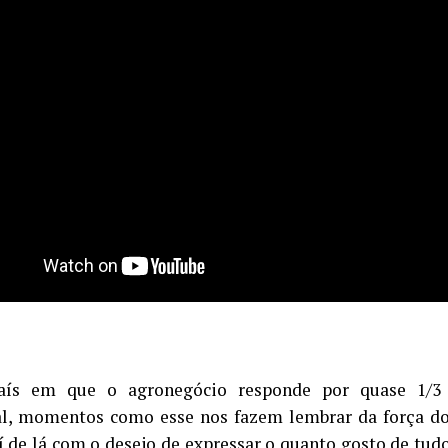
aís em que o agronegócio responde por quase 1/3
al, momentos como esse nos fazem lembrar da força d
aí de lá com o desejo de expressar o quanto gosto de tud