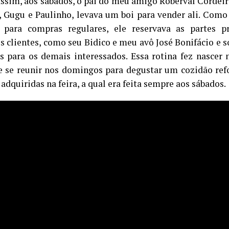
sim, aos sábados, o pai do meu amigo Roberval Cordeiro
, Gugu e Paulinho, levava um boi para vender ali. Com
 para compras regulares, ele reservava as partes p
is clientes, como seu Bidico e meu avô José Bonifácio e 
s para os demais interessados. Essa rotina fez nascer
e se reunir nos domingos para degustar um cozidão re
adquiridas na feira, a qual era feita sempre aos sábados.