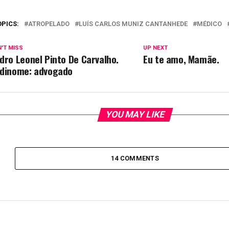
OPICS:
ATROPELADO
LUÍS CARLOS MUNIZ CANTANHEDE
MÉDICO
'T MISS
UP NEXT
dro Leonel Pinto De Carvalho.
Eu te amo, Mamãe.
dinome: advogado
YOU MAY LIKE
14 COMMENTS