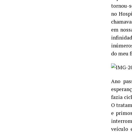
tornou-s
no Hospi
chamava 
em nossa
infinid
inúmeros.
do meu f
Ano pas
esperanç
fazia ci
O tratam
e primos
interro
veículo 