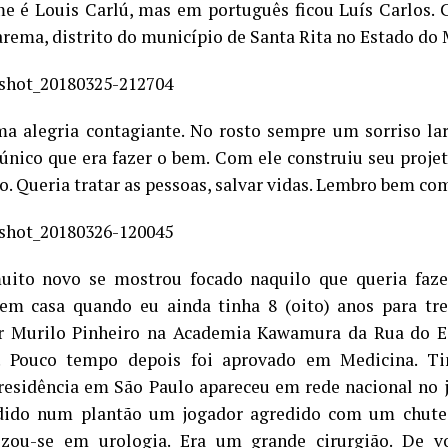
 é Louis Carlú, mas em português ficou Luís Carlos. C
arema, distrito do município de Santa Rita no Estado do 
a alegria contagiante. No rosto sempre um sorriso l
 único que era fazer o bem. Com ele construiu seu proje
o. Queria tratar as pessoas, salvar vidas. Lembro bem c
ito novo se mostrou focado naquilo que queria faze
em casa quando eu ainda tinha 8 (oito) anos para tr
r Murilo Pinheiro na Academia Kawamura da Rua do Eg
s. Pouco tempo depois foi aprovado em Medicina. Ti
residência em São Paulo apareceu em rede nacional no 
dido num plantão um jogador agredido com um chute 
lizou-se em urologia. Era um grande cirurgião. De v