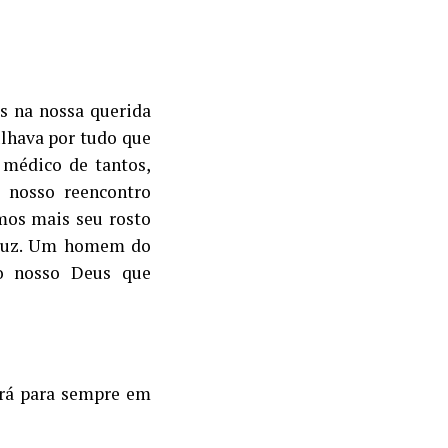
us na nossa querida
ulhava por tudo que
 médico de tantos,
á nosso reencontro
emos mais seu rosto
e luz. Um homem do
do nosso Deus que
ará para sempre em