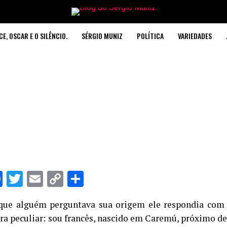
CE, OSCAR E O SILÊNCIO.
SÉRGIO MUNIZ
POLÍTICA
VARIEDADES
hatsApp
Facebook
Twitter
Email
Copy
Share
Link
que alguém perguntava sua origem ele respondia com 
ra peculiar: sou francês, nascido em Caremú, próximo de 