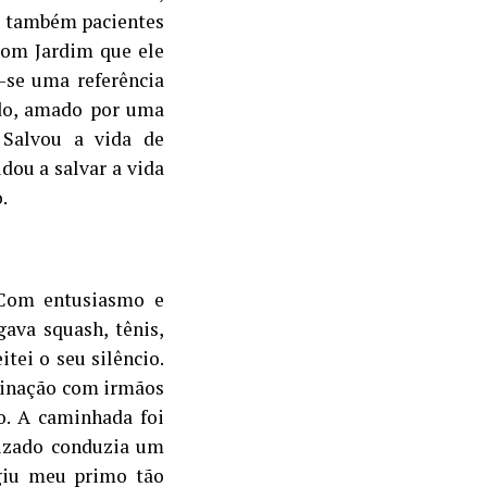
a também pacientes
Bom Jardim que ele
-se uma referência
ido, amado por uma
 Salvou a vida de
udou a salvar a vida
.
 Com entusiasmo e
gava squash, tênis,
tei o seu silêncio.
grinação com irmãos
o. A caminhada foi
izado conduzia um
ngiu meu primo tão