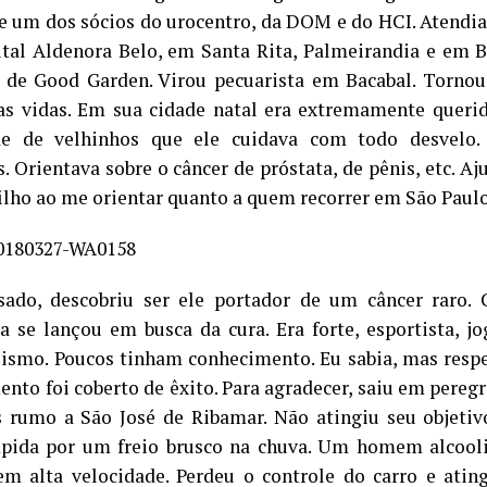
e um dos sócios do urocentro, da DOM e do HCI. Atendi
tal Aldenora Belo, em Santa Rita, Palmeirandia e em 
de Good Garden. Virou pecuarista em Bacabal. Tornou
s vidas. Em sua cidade natal era extremamente quer
ade de velhinhos que ele cuidava com todo desvelo.
 Orientava sobre o câncer de próstata, de pênis, etc. Aj
ilho ao me orientar quanto a quem recorrer em São Paulo
sado, descobriu ser ele portador de um câncer raro.
a se lançou em busca da cura. Era forte, esportista, jo
clismo. Poucos tinham conhecimento. Eu sabia, mas respei
ento foi coberto de êxito. Para agradecer, saiu em pere
 rumo a São José de Ribamar. Não atingiu seu objetiv
mpida por um freio brusco na chuva. Um homem alcool
em alta velocidade. Perdeu o controle do carro e ati