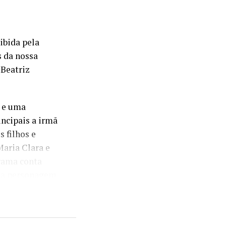
ibida pela
s da nossa
 Beatriz
 e uma
ncipais a irmã
 filhos e
Maria Clara e
trama conta
e a personagem
, não se falava
 no Aeroporto
, a partir de
arl (Paulo
ra. Lembro que