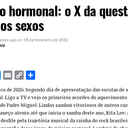
io hormonal: o X da ques
dos sexos
eses ago
on
18 de fevereiro de 2026
niz
sApp
cebook
Twitter
Email
Copy
Share
Link
oca de 2026. Segundo dia de apresentação das escolas de
al. Ligo a TV e vejo os primeiros acordes do aqueciment
de Padre Miguel. Lindos sambas vitoriosos de outros car
neço atento até que inicia o samba deste ano, Rita Lee: 
desfile pela trajetória musical da rainha do rock brasileir