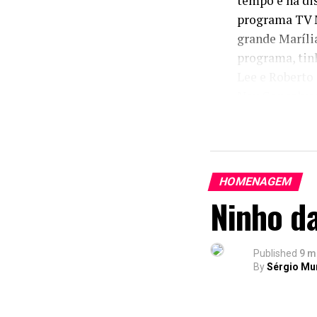
tempo e na dis
programa TV M
grande Marília
programa, tin
Lee e Roberto
Ney Gonçalves
Szerman sobre
Inesquecível.
HOMENAGEM
Ninho d
Published
9 m
By
Sérgio Mu