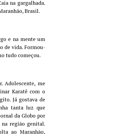
aia na gargalhada.
Maranhão, Brasil.
argo e na mente um
to de vida. Formou-
omo tudo começou.
r. Adolescente, me
einar Karatê com o
ito. Já gostava de
nha tanta luz que
jornal da Globo por
na região genital.
olta ao Maranhão,