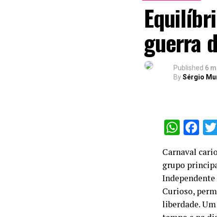
Equilíbr
guerra 
Published
6 m
By
Sérgio Mu
What
Fa
Carnaval cari
grupo princip
Independente 
Curioso, perma
liberdade. Um 