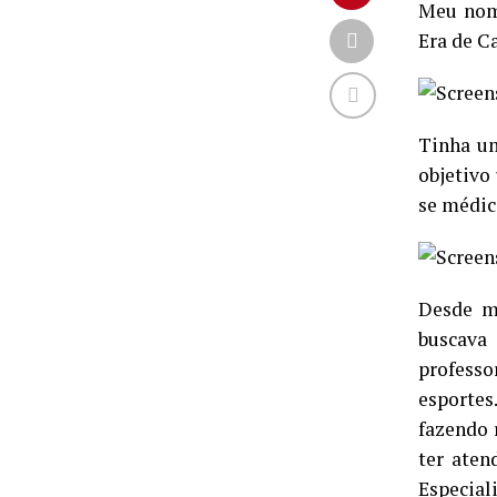
Meu nome
Era de C
Tinha um
objetivo
se médic
Desde mu
buscava 
professo
esporte
fazendo 
ter aten
Especia