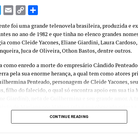
sApp
cebook
Twitter
Email
Copy
Share
Link
nte foi uma grande telenovela brasileira, produzida e ex
ntes no ano de 1982 e que tinha no elenco grandes nome
ia como Cleide Yacones, Eliane Giardini, Laura Cardoso,
unqueira, Juca de Oliveira, Othon Bastos, dentre outros.
ia como enredo a morte do empresário Cândido Penteado
erra pela sua enorme herança, a qual tem como atores pri
uilhermina Penteado, personagem de Cleide Yacones, seus
s, filho do falecido, o qual só encontra apoio em sua tia 
ne Giardini), neta de Guilhermina e seu grande amor. A 
aixão de Mariana por Mateus (ela é sua obcecada prima 
os, perto de completar os 10, não perdia o quadro. Afinal
Julia Lemmertz – um colosso de mulher quando a conheci
CONTINUE READING
sa época, o que se aprendia raramente em casa, nas ruas e
Rio de Janeiro, quando alcançava meus doze anos) e de K
 por Marinalda (Mayara Magri), estes em início de carrei