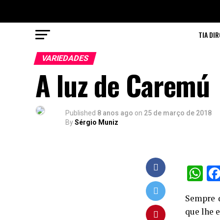
TIA DIR
VARIEDADES
A luz de Caremú
Published
8 anos ago
on
25 de março de 2018
By
Sérgio Muniz
W
Sempre 
que lhe e