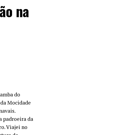
tão na
 samba do
o da Mocidade
navais.
a padroeira da
o. Viajei no