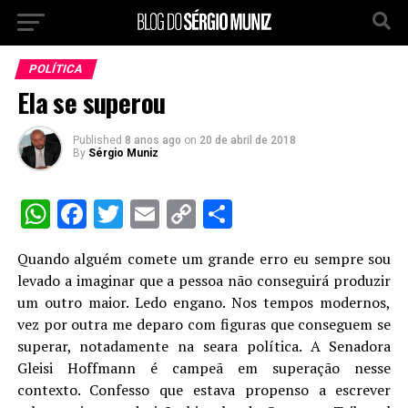
POLÍTICA
Ela se superou
Published
8 anos ago
on
20 de abril de 2018
By
Sérgio Muniz
WhatsApp
Facebook
Twitter
Email
Copy
Share
Link
Quando alguém comete um grande erro eu sempre sou
levado a imaginar que a pessoa não conseguirá produzir
um outro maior. Ledo engano. Nos tempos modernos,
vez por outra me deparo com figuras que conseguem se
superar, notadamente na seara política. A Senadora
Gleisi Hoffmann é campeã em superação nesse
contexto. Confesso que estava propenso a escrever