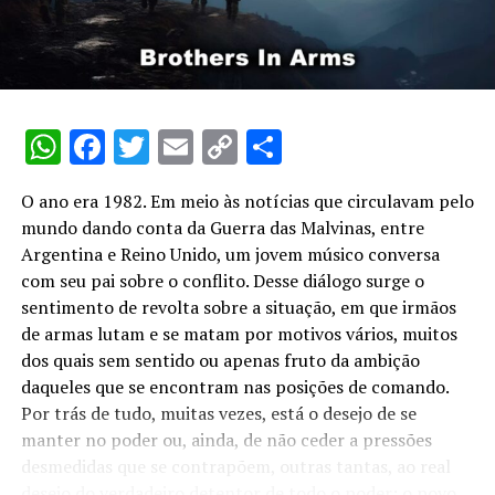
também precisam deixar as funções seis meses antes do
pleito. São eles, os chefe do Estado-Maior das Forças
Armadas; chefes do Estado-Maior da Marinha, do
Exército e da Aeronáutica; comandantes do Exército,
Marinha e Aeronáutica; e, ainda, o diretor-geral do
WhatsApp
Facebook
Twitter
Email
Copy
Share
Departamento de Polícia Federal.
Link
O ano era 1982. Em meio às notícias que circulavam pelo
O mesmo prazo de seis meses vale para dirigentes de
mundo dando conta da Guerra das Malvinas, entre
algumas empresas, como por exemplo, presidentes,
Argentina e Reino Unido, um jovem músico conversa
diretores e superintendentes de autarquias, empresas
com seu pai sobre o conflito. Desse diálogo surge o
públicas, sociedades de economia mista e fundações
sentimento de revolta sobre a situação, em que irmãos
públicas e as mantidas pelo poder público; cargo de
de armas lutam e se matam por motivos vários, muitos
direção nas empresas que podem influir na economia
dos quais sem sentido ou apenas fruto da ambição
nacional; controladores de empresas com condições
daqueles que se encontram nas posições de comando.
monopolísticas, que devem comprovar o afastamento
Por trás de tudo, muitas vezes, está o desejo de se
ou a transferência do controle societário à Justiça
manter no poder ou, ainda, de não ceder a pressões
Eleitoral; presidente de sociedades com objetivos
desmedidas que se contrapõem, outras tantas, ao real
exclusivos de operações financeiras e façam
desejo do verdadeiro detentor de todo o poder: o povo.